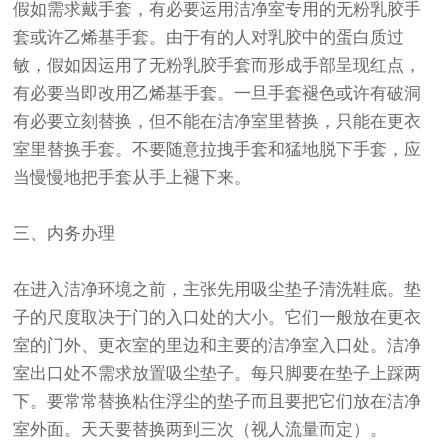
假如需求戴手套，有必要运用洁净室专用的无粉乳胶手
套或许乙烯基手套。由于有的人对乳胶中的蛋白质过
敏，假如因运用了无粉乳胶手套而形成手部呈现红点，
有必要当即改用乙烯基手套。一旦手套褪色或许有破洞
有必要立刻替换，但不能在洁净室里替换，只能在更衣
室里替换手套。不要随意拉拽手套和猛地脱下手套，应
当慢慢地把手套从手上褪下来。
三、内务办理
在进入洁净环境之前，主张先用吸尘垫子清洗鞋底。垫
子的尺度取决于门的入口处的大小。它们一般放在更衣
室的门外、更衣室的里边和主要的洁净室入口处。洁净
室出口处不需求放置吸尘垫子。每只脚要在垫子上踩两
下。要常常替换粘住浮尘的垫子而且要把它们放在洁净
室外面。天天要替换两到三次（视人流量而定）。