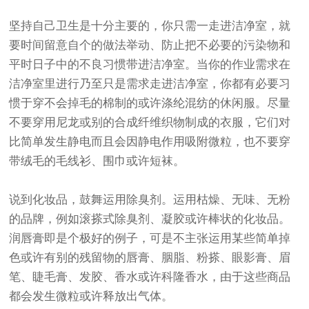
坚持自己卫生是十分主要的，你只需一走进洁净室，就
要时间留意自个的做法举动、防止把不必要的污染物和
平时日子中的不良习惯带进洁净室。当你的作业需求在
洁净室里进行乃至只是需求走进洁净室，你都有必要习
惯于穿不会掉毛的棉制的或许涤纶混纺的休闲服。尽量
不要穿用尼龙或别的合成纤维织物制成的衣服，它们对
比简单发生静电而且会因静电作用吸附微粒，也不要穿
带绒毛的毛线衫、围巾或许短袜。
说到化妆品，鼓舞运用除臭剂。运用枯燥、无味、无粉
的品牌，例如滚搽式除臭剂、凝胶或许棒状的化妆品。
润唇膏即是个极好的例子，可是不主张运用某些简单掉
色或许有别的残留物的唇膏、胭脂、粉搽、眼影膏、眉
笔、睫毛膏、发胶、香水或许科隆香水，由于这些商品
都会发生微粒或许释放出气体。