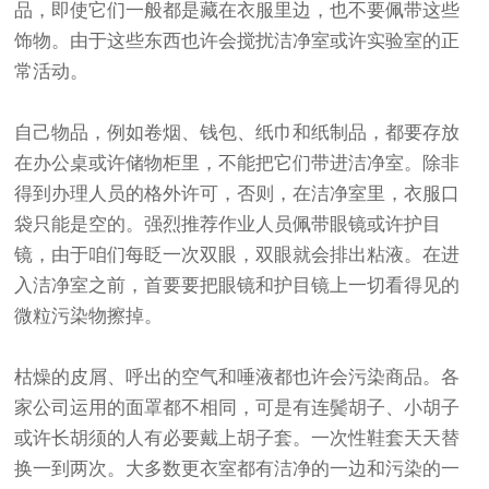
品，即使它们一般都是藏在衣服里边，也不要佩带这些
饰物。由于这些东西也许会搅扰洁净室或许实验室的正
常活动。
自己物品，例如卷烟、钱包、纸巾和纸制品，都要存放
在办公桌或许储物柜里，不能把它们带进洁净室。除非
得到办理人员的格外许可，否则，在洁净室里，衣服口
袋只能是空的。强烈推荐作业人员佩带眼镜或许护目
镜，由于咱们每眨一次双眼，双眼就会排出粘液。在进
入洁净室之前，首要要把眼镜和护目镜上一切看得见的
微粒污染物擦掉。
枯燥的皮屑、呼出的空气和唾液都也许会污染商品。各
家公司运用的面罩都不相同，可是有连鬓胡子、小胡子
或许长胡须的人有必要戴上胡子套。一次性鞋套天天替
换一到两次。大多数更衣室都有洁净的一边和污染的一