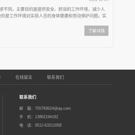
求不同，主要目的是提供安全、舒适的工作环境，减少人
决的是工作环境对实验人员的身体健康和劳动保护问题。实
了解详情
聘
在线留言
联系我们
联系我们
邮 箱：755783624@qq.com‬
手 机：13862194182
电 话：0512-63211058